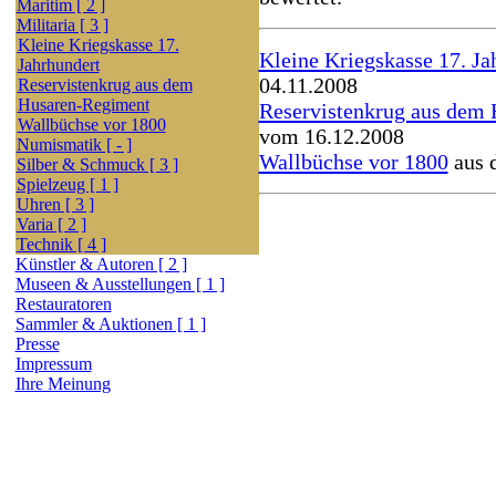
Maritim [ 2 ]
Militaria [ 3 ]
Kleine Kriegskasse 17.
Kleine Kriegskasse 17. Ja
Jahrhundert
04.11.2008
Reservistenkrug aus dem
Husaren-Regiment
Reservistenkrug aus dem
Wallbüchse vor 1800
vom 16.12.2008
Numismatik [ - ]
Wallbüchse vor 1800
aus 
Silber & Schmuck [ 3 ]
Spielzeug [ 1 ]
Uhren [ 3 ]
Varia [ 2 ]
Technik [ 4 ]
Künstler & Autoren [ 2 ]
Museen & Ausstellungen [ 1 ]
Restauratoren
Sammler & Auktionen [ 1 ]
Presse
Impressum
Ihre Meinung