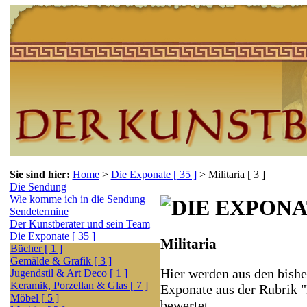
Sie sind hier:
Home
>
Die Exponate [ 35 ]
>
Militaria [ 3 ]
Die Sendung
Wie komme ich in die Sendung
Sendetermine
Der Kunstberater und sein Team
Die Exponate [ 35 ]
Militaria
Bücher [ 1 ]
Gemälde & Grafik [ 3 ]
Hier werden aus den bishe
Jugendstil & Art Deco [ 1 ]
Keramik, Porzellan & Glas [ 7 ]
Exponate aus der Rubrik "
Möbel [ 5 ]
bewertet.