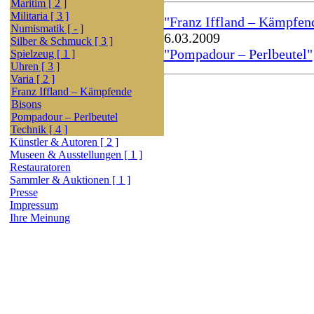
Maritim [ 2 ]
Militaria [ 3 ]
"Franz Iffland – Kämpfen
Numismatik [ - ]
6.03.2009
Silber & Schmuck [ 3 ]
"Pompadour – Perlbeutel"
Spielzeug [ 1 ]
Uhren [ 3 ]
Varia [ 2 ]
Franz Iffland – Kämpfende
Bisons
Pompadour – Perlbeutel
Technik [ 4 ]
Künstler & Autoren [ 2 ]
Museen & Ausstellungen [ 1 ]
Restauratoren
Sammler & Auktionen [ 1 ]
Presse
Impressum
Ihre Meinung