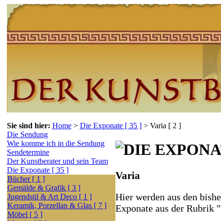
Sie sind hier:
Home
>
Die Exponate [ 35 ]
>
Varia [ 2 ]
Die Sendung
Wie komme ich in die Sendung
Sendetermine
Der Kunstberater und sein Team
Die Exponate [ 35 ]
Varia
Bücher [ 1 ]
Gemälde & Grafik [ 3 ]
Hier werden aus den bishe
Jugendstil & Art Deco [ 1 ]
Keramik, Porzellan & Glas [ 7 ]
Exponate aus der Rubrik "
Möbel [ 5 ]