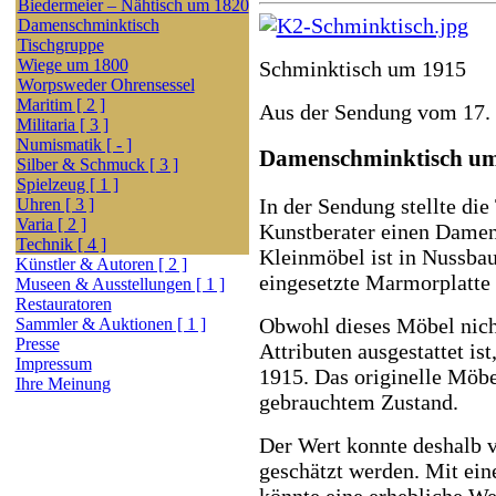
Biedermeier – Nähtisch um 1820
Damenschminktisch
Tischgruppe
Wiege um 1800
Schminktisch um 1915
Worpsweder Ohrensessel
Maritim [ 2 ]
Aus der Sendung vom 17.
Militaria [ 3 ]
Numismatik [ - ]
Damenschminktisch um
Silber & Schmuck [ 3 ]
Spielzeug [ 1 ]
In der Sendung stellte di
Uhren [ 3 ]
Varia [ 2 ]
Kunstberater einen Damen
Technik [ 4 ]
Kleinmöbel ist in Nussbau
Künstler & Autoren [ 2 ]
eingesetzte Marmorplatte
Museen & Ausstellungen [ 1 ]
Restauratoren
Obwohl dieses Möbel nicht
Sammler & Auktionen [ 1 ]
Presse
Attributen ausgestattet is
Impressum
1915. Das originelle Möbe
Ihre Meinung
gebrauchtem Zustand.
Der Wert konnte deshalb 
geschätzt werden. Mit ei