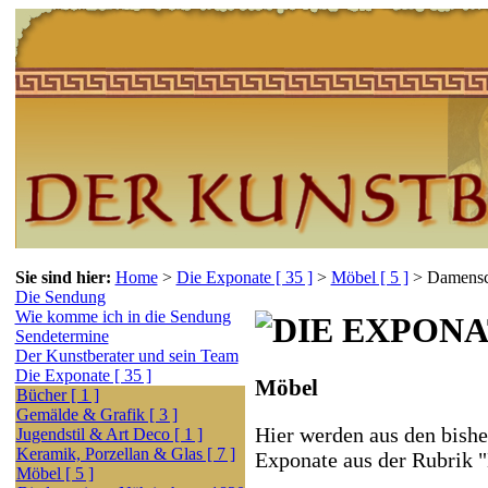
Sie sind hier:
Home
>
Die Exponate [ 35 ]
>
Möbel [ 5 ]
>
Damensc
Die Sendung
Wie komme ich in die Sendung
Sendetermine
Der Kunstberater und sein Team
Die Exponate [ 35 ]
Möbel
Bücher [ 1 ]
Gemälde & Grafik [ 3 ]
Hier werden aus den bishe
Jugendstil & Art Deco [ 1 ]
Keramik, Porzellan & Glas [ 7 ]
Exponate aus der Rubrik 
Möbel [ 5 ]