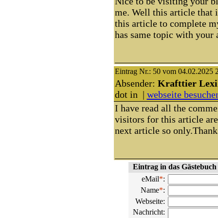
Nice to be visiting your b
me. Well this article that 
this article to complete m
has same topic with your a
Eintrag Nr.: 50 vom 04.02.2025 
Absender:
Krafttier Lex
dot in |
webseite besuche
I have read all the comme
visitors for this article a
next article so only.Thank
Eintrag in das Gästebuch
eMail
*
:
Name
*
:
Webseite:
Nachricht: